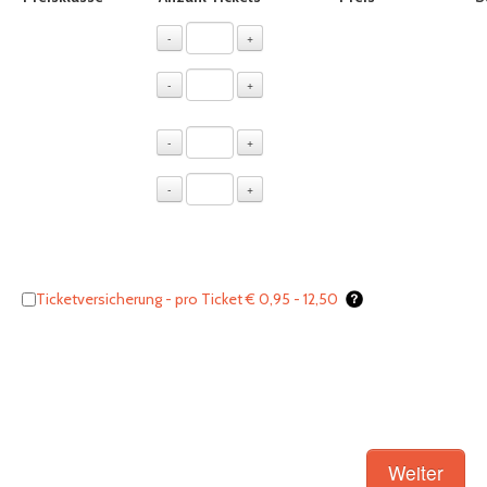
PK 1 - Stehplatz
€ 61,59
-
+
PK 2 - FOS / Front
€ 69,63
-
+
of Stage
PK 3 - Sitzplatz
€ 84,63
-
+
PK 4 - VIP/ Front of
€ 237,65
-
+
Stage
Bereits im Warenkorb
0
Tickets - Noch buchbar
20
Ticketversicherung - pro Ticket € 0,95 - 12,50
Anzahl:
0
Tickets
* ZWISCHENSUMME inkl. Vorverkaufs-, Servicegebühr und Umsatzsteuer,
zzgl. Versandkosten
Summe:
€ 0,00