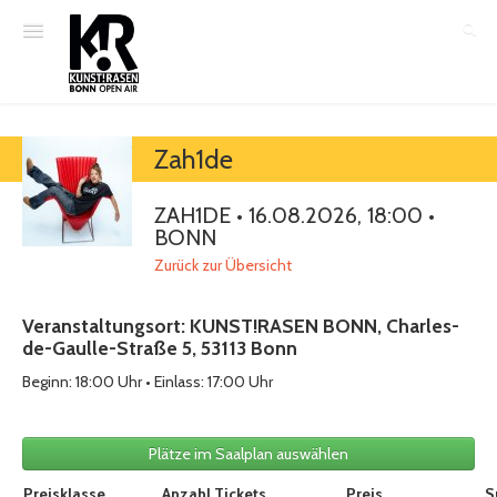
T-Shirt bestellen
Zah1de
Gutscheine
ZAH1DE • 16.08.2026, 18:00 •
Mein Konto
BONN
Zurück zur Übersicht
Veranstaltungsort: KUNST!RASEN BONN, Charles-
de-Gaulle-Straße 5, 53113 Bonn
Beginn: 18:00 Uhr • Einlass: 17:00 Uhr
Plätze im Saalplan auswählen
Auswahl von Tickets pro Preiskategorie, sofern verfügbar
Preisklasse
Anzahl Tickets
Preis
S