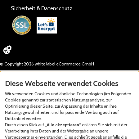
Sicherheit & Datenschutz
© Copyright 2026 white label eCommerce GmbH
Diese Webseite verwendet Cookies
Wir verwenden Cookies und ähnliche Technologien (im Folgenden
Cookies genannt) zur statistischen Nutzungsanalyse, zur
Optimierung dieser Seite, zur Anpassung der Inhalte an Ihre
Nutzungsgewohnheiten und für passende Werbung auch auf
Drittanbieterseiten.
Durch einen Klick auf
„Alle akzeptieren“
erklären Sie sich mit der
Verarbeitung Ihrer Daten und der Weitergabe an unsere
Vertragspartner einverstanden. Dies schließt gegebenenfalls die