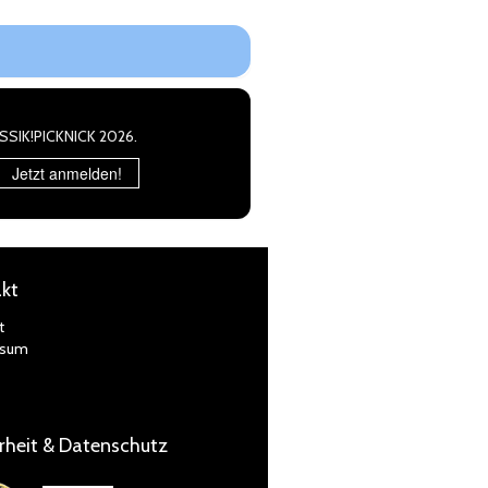
ASSIK!PICKNICK 2026.
Jetzt anmelden!
kt
t
ssum
rheit & Datenschutz